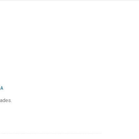
NA
ades.