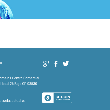
O
loma n1 Centro Comercial
l local 26 Bajo CP 03530
1
scuelasactual.es