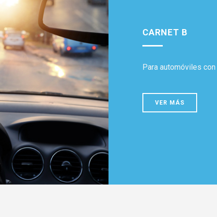
CARNET B
Para automóviles co
VER MÁS