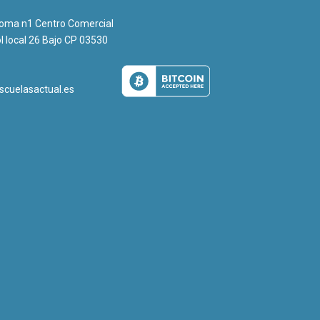
loma n1 Centro Comercial
l local 26 Bajo CP 03530
1
scuelasactual.es