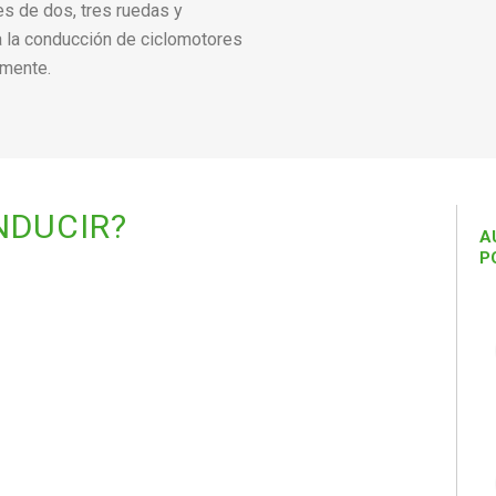
es de dos, tres ruedas y
 a la conducción de ciclomotores
amente.
NDUCIR?
A
P